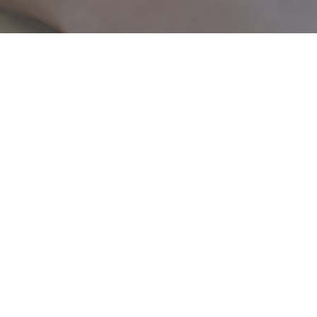
istine
-
22 Septembre 2015
êvez pas : pour être bien