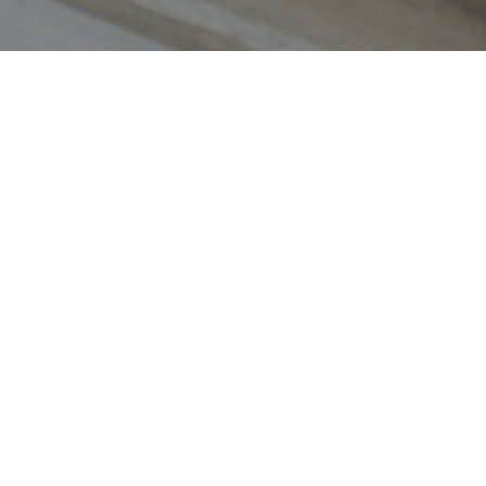
Whey isolate : bienfaits,
composition et conseils pour
bien la choisir
Le choix du chocolat en
pâtisserie : trouvez le meilleur
pour vos desserts
Côte provençale : quand les
Chr
moustiques s’invitent entre mer
Ne r