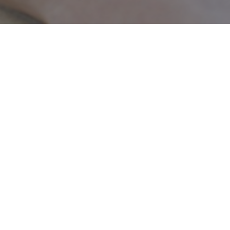
istine
-
22 Janvier 2015
uvrez la solution