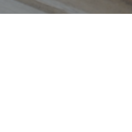
Whey isolate : bienfaits,
composition et conseils pour
bien la choisir
Le choix du chocolat en
pâtisserie : trouvez le meilleur
pour vos desserts
Côte provençale : quand les
Chr
moustiques s’invitent entre mer
Déco